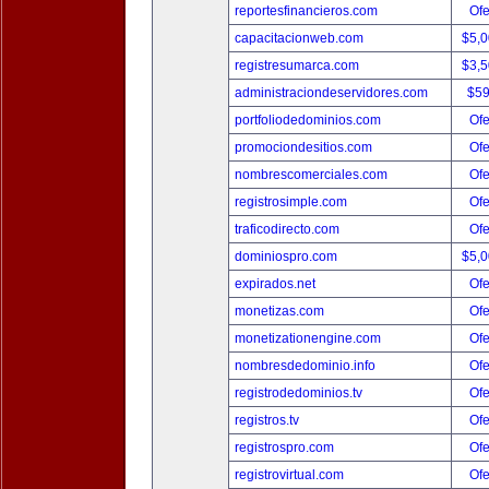
reportesfinancieros.com
Ofe
capacitacionweb.com
$5,
registresumarca.com
$3,
administraciondeservidores.com
$5
portfoliodedominios.com
Ofe
promociondesitios.com
Ofe
nombrescomerciales.com
Ofe
registrosimple.com
Ofe
traficodirecto.com
Ofe
dominiospro.com
$5,
expirados.net
Ofe
monetizas.com
Ofe
monetizationengine.com
Ofe
nombresdedominio.info
Ofe
registrodedominios.tv
Ofe
registros.tv
Ofe
registrospro.com
Ofe
registrovirtual.com
Ofe