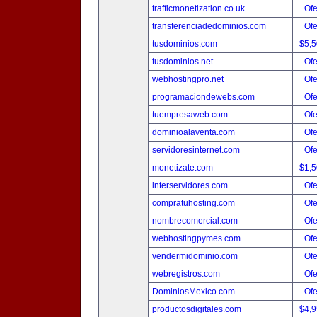
trafficmonetization.co.uk
Ofe
transferenciadedominios.com
Ofe
tusdominios.com
$5,
tusdominios.net
Ofe
webhostingpro.net
Ofe
programaciondewebs.com
Ofe
tuempresaweb.com
Ofe
dominioalaventa.com
Ofe
servidoresinternet.com
Ofe
monetizate.com
$1,
interservidores.com
Ofe
compratuhosting.com
Ofe
nombrecomercial.com
Ofe
webhostingpymes.com
Ofe
vendermidominio.com
Ofe
webregistros.com
Ofe
DominiosMexico.com
Ofe
productosdigitales.com
$4,