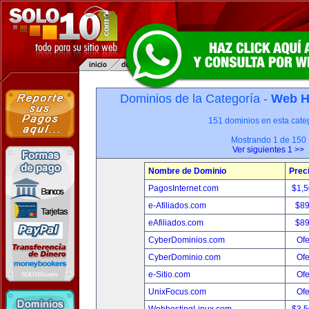
Dominios de la Categoría -
Web H
151 dominios en esta categ
Mostrando 1 de 150
Ver siguientes 1 >>
Nombre de Dominio
Prec
PagosInternet.com
$1,
e-Afiliados.com
$8
eAfiliados.com
$8
CyberDominios.com
Ofe
CyberDominio.com
Ofe
e-Sitio.com
Ofe
UnixFocus.com
Ofe