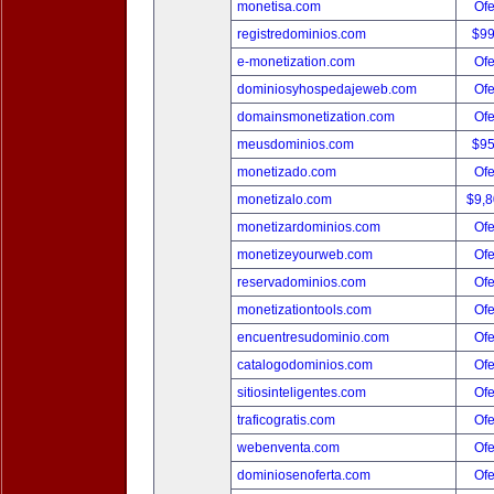
monetisa.com
Ofe
registredominios.com
$9
e-monetization.com
Ofe
dominiosyhospedajeweb.com
Ofe
domainsmonetization.com
Ofe
meusdominios.com
$9
monetizado.com
Ofe
monetizalo.com
$9,
monetizardominios.com
Ofe
monetizeyourweb.com
Ofe
reservadominios.com
Ofe
monetizationtools.com
Ofe
encuentresudominio.com
Ofe
catalogodominios.com
Ofe
sitiosinteligentes.com
Ofe
traficogratis.com
Ofe
webenventa.com
Ofe
dominiosenoferta.com
Ofe