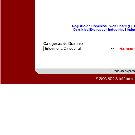
Registro de Dominios
|
Web Hosting
|
D
Dominios Expirados
|
Industrias
|
Indu
Categorías de Dominio:
[Pág. princi
** Precios expre
© 2002/2022 Solo10.com