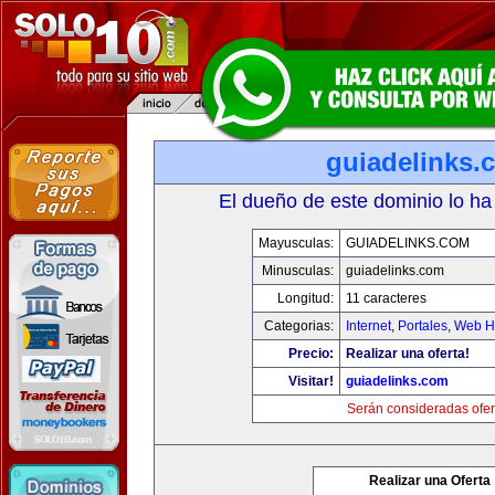
guiadelinks.
El dueño de este dominio lo ha
Mayusculas:
GUIADELINKS.COM
Minusculas:
guiadelinks.com
Longitud:
11 caracteres
Categorias:
Internet
,
Portales
,
Web Ho
Precio:
Realizar una oferta!
Visitar!
guiadelinks.com
Serán consideradas ofer
Realizar una Oferta