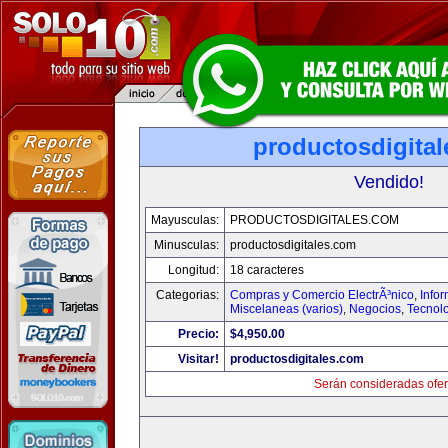
productosdigita
Vendido!
Mayusculas:
PRODUCTOSDIGITALES.COM
Minusculas:
productosdigitales.com
Longitud:
18 caracteres
Categorias:
Compras y Comercio ElectrÃ³nico
,
Info
Miscelaneas (varios)
,
Negocios
,
Tecnol
Precio:
$4,950.00
Visitar!
productosdigitales.com
Serán consideradas ofer