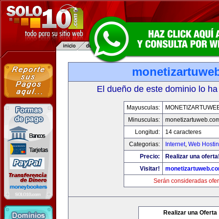
monetizartuwe
El dueño de este dominio lo ha
Mayusculas:
MONETIZARTUWE
Minusculas:
monetizartuweb.co
Longitud:
14 caracteres
Categorias:
Internet
,
Web Hostin
Precio:
Realizar una oferta
Visitar!
monetizartuweb.c
Serán consideradas ofer
Realizar una Oferta