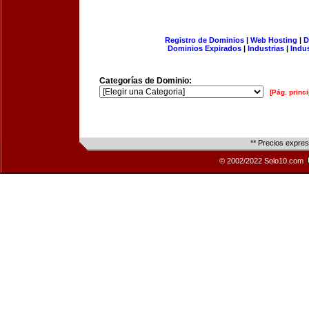
Registro de Dominios
|
Web Hosting
|
D
Dominios Expirados
|
Industrias
|
Indu
Categorías de Dominio:
[Pág. princi
** Precios expre
© 2002/2022 Solo10.com