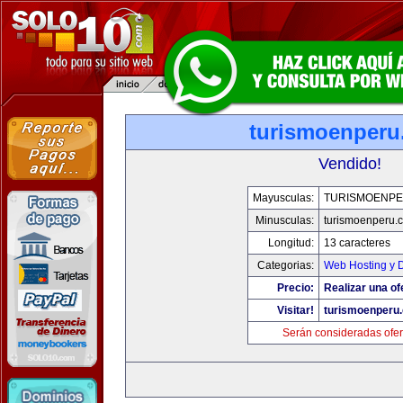
turismoenper
Vendido!
Mayusculas:
TURISMOENP
Minusculas:
turismoenperu.
Longitud:
13 caracteres
Categorias:
Web Hosting y 
Precio:
Realizar una of
Visitar!
turismoenperu
Serán consideradas ofer