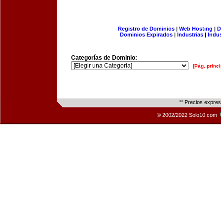
Registro de Dominios
|
Web Hosting
|
D
Dominios Expirados
|
Industrias
|
Indu
Categorías de Dominio:
[Pág. princi
** Precios expre
© 2002/2022 Solo10.com