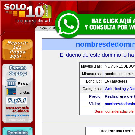
nombresdedomin
El dueño de este dominio lo ha
Mayusculas:
NOMBRESDEDOMI
Minusculas:
nombresdedominio
Longitud:
16 caracteres
Categorias:
Web Hosting y Do
Precio:
Realizar una ofer
Visitar!
nombresdedomini
Serán consideradas ofer
Realizar una Oferta