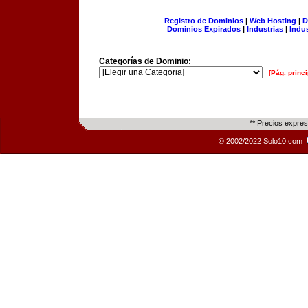
Registro de Dominios
|
Web Hosting
|
D
Dominios Expirados
|
Industrias
|
Indu
Categorías de Dominio:
[Pág. princi
** Precios expre
© 2002/2022 Solo10.com