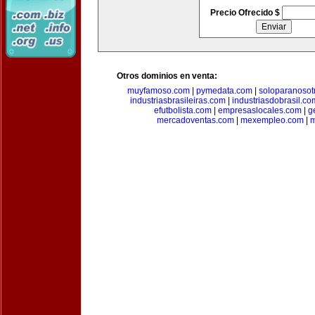
Precio Ofrecido $
Otros dominios en venta:
muyfamoso.com
|
pymedata.com
|
soloparanosot
industriasbrasileiras.com
|
industriasdobrasil.co
efutbolista.com
|
empresaslocales.com
|
g
mercadoventas.com
|
mexempleo.com
|
m