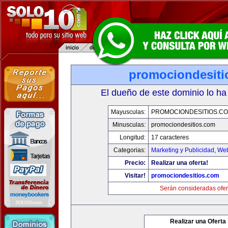
promociondesiti
El dueño de este dominio lo ha
Mayusculas:
PROMOCIONDESITIOS.C
Minusculas:
promociondesitios.com
Longitud:
17 caracteres
Categorias:
Marketing y Publicidad
,
Web
Precio:
Realizar una oferta!
Visitar!
promociondesitios.com
Serán consideradas ofer
Realizar una Oferta