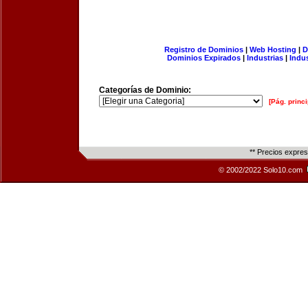
Registro de Dominios
|
Web Hosting
|
D
Dominios Expirados
|
Industrias
|
Indu
Categorías de Dominio:
[Pág. princi
** Precios expre
© 2002/2022 Solo10.com