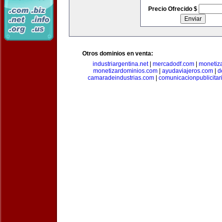
Precio Ofrecido $
Otros dominios en venta:
industriargentina.net
|
mercadodf.com
|
monetiz
monetizardominios.com
|
ayudaviajeros.com
|
d
camaradeindustrias.com
|
comunicacionpublicitar