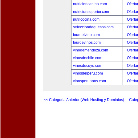
nutricioncanina.com
Oferta
nutricionsuperior.com
Oferta
nutricocina.com
Oferta
selecciondequesos.com
Oferta
tourdelvino.com
Oferta
tourdevinos.com
Oferta
vinodemendoza.com
Oferta
vinosdechile.com
Oferta
vinosdecuyo.com
Oferta
vinosdelperu.com
Oferta
vinosperuanos.com
Oferta
<< Categoria Anterior (Web Hosting y Dominios)
Categ