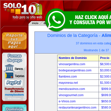
Dominios de la Categoría -
Alim
37 dominios en esta categ
Mostrando 1 de 37
Nombre de Dominio
Precio
vinosargentina.com
$8,500
bodegasargentinas.com
$3,000
fiambres.com
$2,500
mayonesa.net
$1,500
mendozavinos.com
$999.
vinosgourmet.com
$699.
e-Vinos.com
$650.
restaurantesargentinos.com
$580.