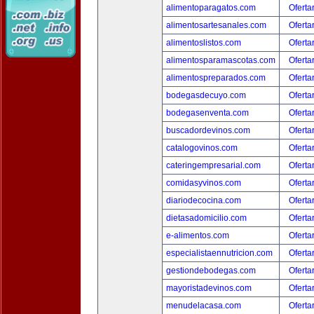
alimentoparagatos.com
Oferta
alimentosartesanales.com
Oferta
alimentoslistos.com
Oferta
alimentosparamascotas.com
Oferta
alimentospreparados.com
Oferta
bodegasdecuyo.com
Oferta
bodegasenventa.com
Oferta
buscadordevinos.com
Oferta
catalogovinos.com
Oferta
cateringempresarial.com
Oferta
comidasyvinos.com
Oferta
diariodecocina.com
Oferta
dietasadomicilio.com
Oferta
e-alimentos.com
Oferta
especialistaennutricion.com
Oferta
gestiondebodegas.com
Oferta
mayoristadevinos.com
Oferta
menudelacasa.com
Oferta