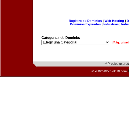
Registro de Dominios
|
Web Hosting
|
D
Dominios Expirados
|
Industrias
|
Indu
Categorías de Dominio:
[Pág. princi
** Precios expre
© 2002/2022 Solo10.com