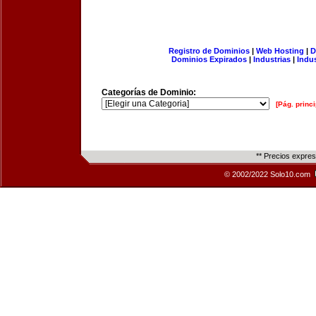
Registro de Dominios
|
Web Hosting
|
D
Dominios Expirados
|
Industrias
|
Indu
Categorías de Dominio:
[Pág. princi
** Precios expre
© 2002/2022 Solo10.com