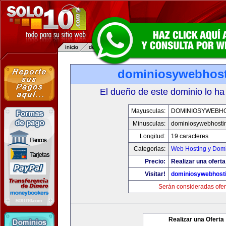
dominiosywebhos
El dueño de este dominio lo ha
Mayusculas:
DOMINIOSYWEBH
Minusculas:
dominiosywebhosti
Longitud:
19 caracteres
Categorias:
Web Hosting y Dom
Precio:
Realizar una oferta
Visitar!
dominiosywebhost
Serán consideradas ofer
Realizar una Oferta