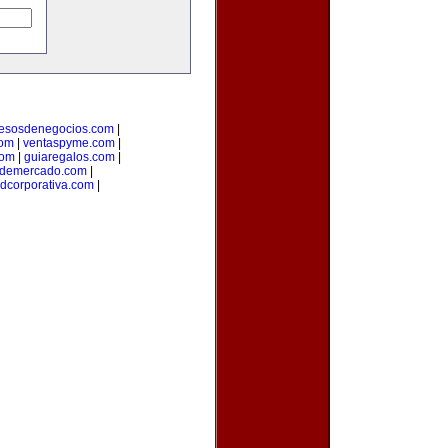
esosdenegocios.com
|
com
|
ventaspyme.com
|
com
|
guiaregalos.com
|
ndemercado.com
|
adcorporativa.com
|