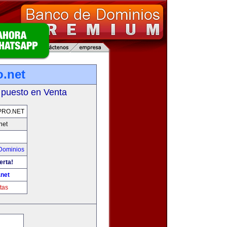
.net
 puesto en Venta
PRO.NET
net
Dominios
erta!
net
tas