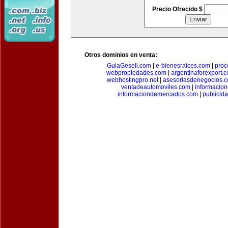
Precio Ofrecido $
Otros dominios en venta:
GuiaGesell.com
|
e-bienesraices.com
|
proc
webpropiedades.com
|
argentinaforexport.
webhostingpro.net
|
asesoriasdenegocios.
ventadeautomoviles.com
|
informacio
informaciondemercados.com
|
publicid