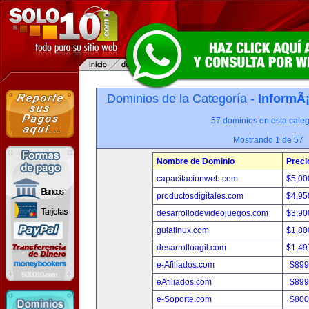
Dominios de la Categoría -
InformÃ¡
57 dominios en esta categ
Mostrando 1 de 57
Nombre de Dominio
Preci
capacitacionweb.com
$5,00
productosdigitales.com
$4,95
desarrollodevideojuegos.com
$3,90
guialinux.com
$1,80
desarrolloagil.com
$1,49
e-Afiliados.com
$899
eAfiliados.com
$899
e-Soporte.com
$800