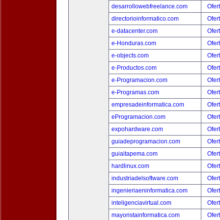
desarrollowebfreelance.com
Ofer
directorioinformatico.com
Ofer
e-datacenter.com
Ofer
e-Honduras.com
Ofer
e-objects.com
Ofer
e-Productos.com
Ofer
e-Programacion.com
Ofer
e-Programas.com
Ofer
empresadeinformatica.com
Ofer
eProgramacion.com
Ofer
expohardware.com
Ofer
guiadeprogramacion.com
Ofer
guiaitapema.com
Ofer
hardlinux.com
Ofer
industriadelsoftware.com
Ofer
ingenieriaeninformatica.com
Ofer
inteligenciavirtual.com
Ofer
mayoristainformatica.com
Ofer