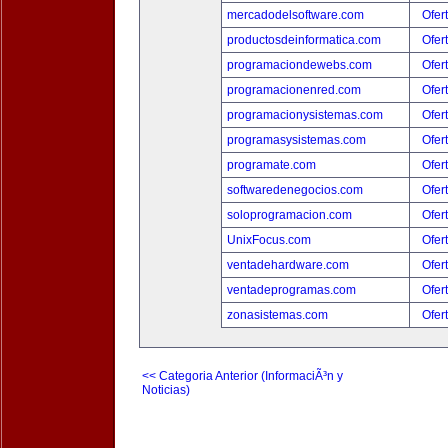
mercadodelsoftware.com
Ofer
productosdeinformatica.com
Ofer
programaciondewebs.com
Ofer
programacionenred.com
Ofer
programacionysistemas.com
Ofer
programasysistemas.com
Ofer
programate.com
Ofer
softwaredenegocios.com
Ofer
soloprogramacion.com
Ofer
UnixFocus.com
Ofer
ventadehardware.com
Ofer
ventadeprogramas.com
Ofer
zonasistemas.com
Ofer
<< Categoria Anterior (InformaciÃ³n y
Noticias)