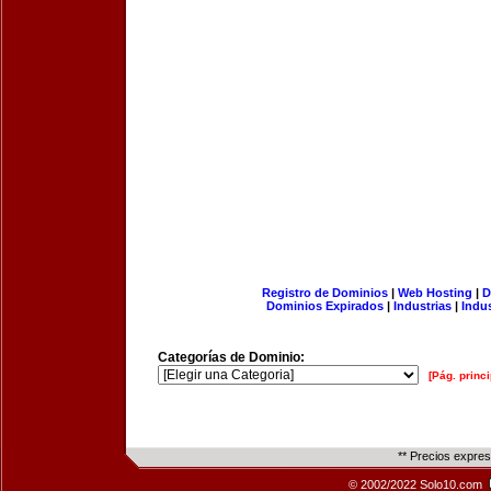
Registro de Dominios
|
Web Hosting
|
D
Dominios Expirados
|
Industrias
|
Indu
Categorías de Dominio:
[Pág. princi
** Precios expre
© 2002/2022 Solo10.com