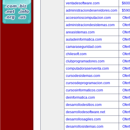
ventadesoftware.com
$600
administraciondeservidores.com
$590
accesorioscomputacion.com
Ofer
administraciondesistemas.com
Ofer
areasistemas.com
Ofer
auladeinformatica.com
Ofer
camaraseguridad.com
Ofer
chilesoft.com
Ofer
clubprogramadores.com
Ofer
computadorasenventa.com
Ofer
cursodesistemas.com
Ofer
cursosdeprogramacion.com
Ofer
cursosinformaticos.com
Ofer
deinformatica.com
Ofer
desarrollodesitios.com
Ofer
desarrollodesoftware.net
Ofer
desarrollosagiles.com
Ofer
desarrollosistemas.com
Ofer