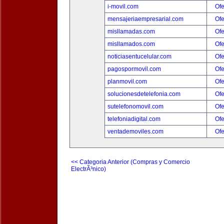
i-movil.com
Ofe
mensajeriaempresarial.com
Ofe
misllamadas.com
Ofe
misllamados.com
Ofe
noticiasentucelular.com
Ofe
pagospormovil.com
Ofe
planmovil.com
Ofe
solucionesdetelefonia.com
Ofe
sutelefonomovil.com
Ofe
telefoniadigital.com
Ofe
ventademoviles.com
Ofe
<< Categoria Anterior (Compras y Comercio
ElectrÃ³nico)