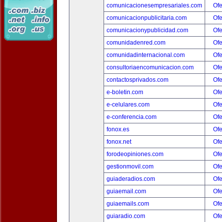
comunicacionesempresariales.com
Ofe
comunicacionpublicitaria.com
Ofe
comunicacionypublicidad.com
Ofe
comunidadenred.com
Ofe
comunidadinternacional.com
Ofe
consultoriaencomunicacion.com
Ofe
contactosprivados.com
Ofe
e-boletin.com
Ofe
e-celulares.com
Ofe
e-conferencia.com
Ofe
fonox.es
Ofe
fonox.net
Ofe
forodeopiniones.com
Ofe
gestionmovil.com
Ofe
guiaderadios.com
Ofe
guiaemail.com
Ofe
guiaemails.com
Ofe
guiaradio.com
Ofe