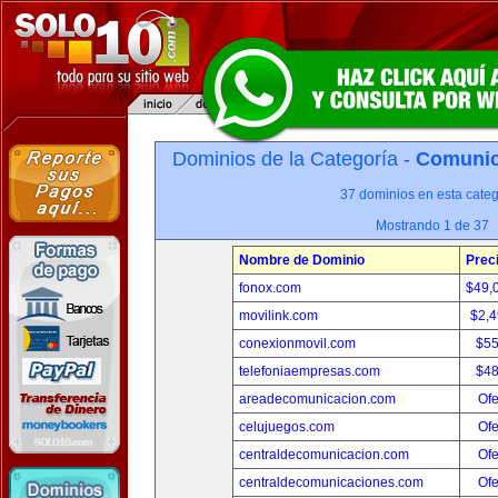
Dominios de la Categoría -
Comunica
37 dominios en esta categ
Mostrando 1 de 37
Nombre de Dominio
Prec
fonox.com
$49,
movilink.com
$2,
conexionmovil.com
$5
telefoniaempresas.com
$4
areadecomunicacion.com
Ofe
celujuegos.com
Ofe
centraldecomunicacion.com
Ofe
centraldecomunicaciones.com
Ofe