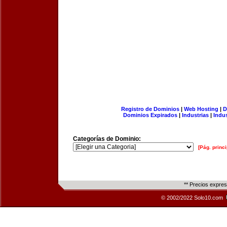
Registro de Dominios
|
Web Hosting
|
D
Dominios Expirados
|
Industrias
|
Indu
Categorías de Dominio:
[Pág. princi
** Precios expre
© 2002/2022 Solo10.com