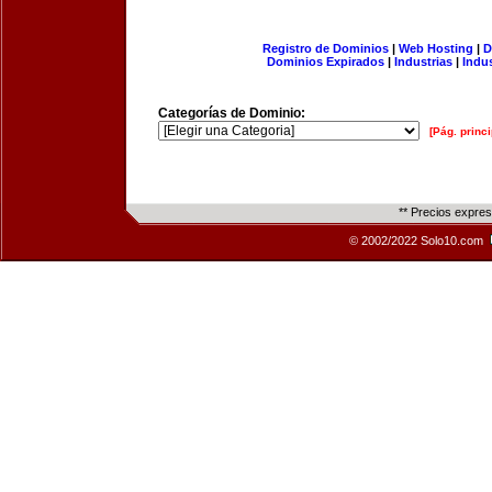
Registro de Dominios
|
Web Hosting
|
D
Dominios Expirados
|
Industrias
|
Indu
Categorías de Dominio:
[Pág. princi
** Precios expre
© 2002/2022 Solo10.com