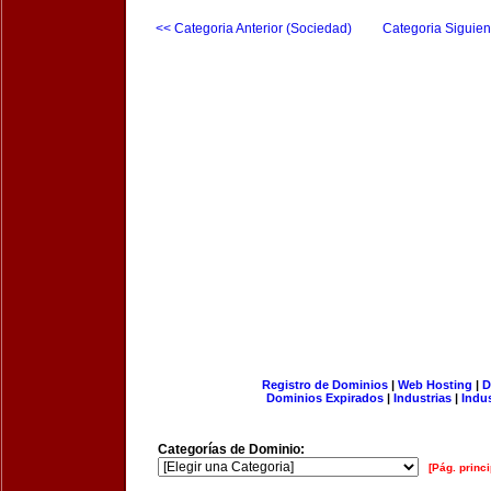
<< Categoria Anterior (Sociedad)
Categoria Siguien
Registro de Dominios
|
Web Hosting
|
D
Dominios Expirados
|
Industrias
|
Indu
Categorías de Dominio:
[Pág. princi