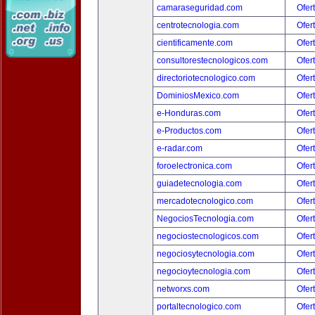
camaraseguridad.com
Ofer
centrotecnologia.com
Ofer
cientificamente.com
Ofer
consultorestecnologicos.com
Ofer
directoriotecnologico.com
Ofer
DominiosMexico.com
Ofer
e-Honduras.com
Ofer
e-Productos.com
Ofer
e-radar.com
Ofer
foroelectronica.com
Ofer
guiadetecnologia.com
Ofer
mercadotecnologico.com
Ofer
NegociosTecnologia.com
Ofer
negociostecnologicos.com
Ofer
negociosytecnologia.com
Ofer
negocioytecnologia.com
Ofer
networxs.com
Ofer
portaltecnologico.com
Ofer