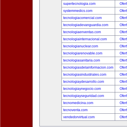
supertecnologia.com
Ofer
systemmedics.com
Ofer
tecnologiacomercial.com
Ofer
tecnologiadevanguardia.com
Ofer
tecnologiaenventas.com
Ofer
tecnologiainternacional.com
Ofer
tecnologianuclear.com
Ofer
tecnologiarenovable.com
Ofer
tecnologiasanitaria.com
Ofer
tecnologiasdelainformacion.com
Ofer
tecnologiasindustriales.com
Ofer
tecnologiaydesarrollo.com
Ofer
tecnologiaynegocio.com
Ofer
tecnologiayseguridad.com
Ofer
tecnomedicina.com
Ofer
tecnoventa.com
Ofer
vendedorvirtual.com
Ofer