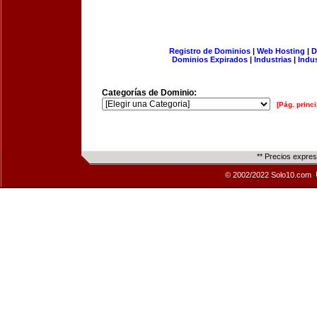
Registro de Dominios
|
Web Hosting
|
D
Dominios Expirados
|
Industrias
|
Indu
Categorías de Dominio:
[Pág. princi
** Precios expre
© 2002/2022 Solo10.com