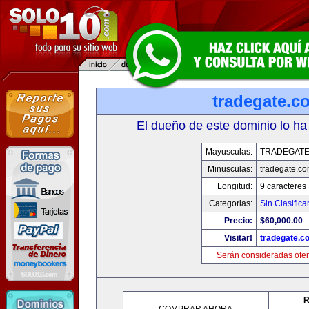
tradegate.c
El dueño de este dominio lo ha
Mayusculas:
TRADEGAT
Minusculas:
tradegate.c
Longitud:
9 caracteres
Categorias:
Sin Clasifica
Precio:
$60,000.00
Visitar!
tradegate.c
Serán consideradas ofer
R