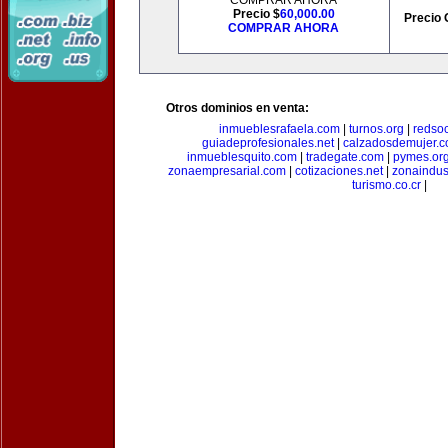
COMPRAR AHORA
Precio $
60,000.00
Precio 
COMPRAR AHORA
Otros dominios en venta:
inmueblesrafaela.com
|
turnos.org
|
redso
guiadeprofesionales.net
|
calzadosdemujer.
inmueblesquito.com
|
tradegate.com
|
pymes.or
zonaempresarial.com
|
cotizaciones.net
|
zonaindus
turismo.co.cr
|