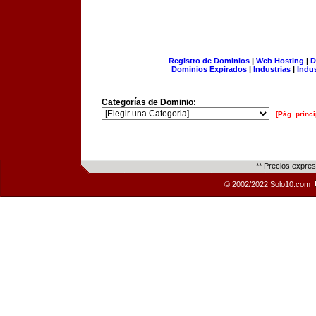
Registro de Dominios
|
Web Hosting
|
D
Dominios Expirados
|
Industrias
|
Indu
Categorías de Dominio:
[Pág. princi
** Precios expre
© 2002/2022 Solo10.com