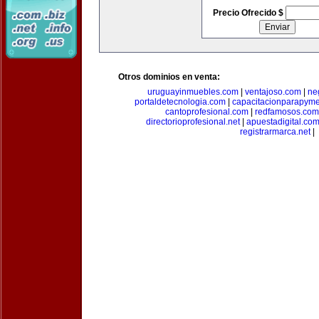
Precio Ofrecido $
Otros dominios en venta:
uruguayinmuebles.com
|
ventajoso.com
|
ne
portaldetecnologia.com
|
capacitacionparapym
cantoprofesional.com
|
redfamosos.com
directorioprofesional.net
|
apuestadigital.co
registrarmarca.net
|