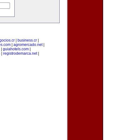
gocios.cr
|
business.cr
|
es.com
|
agromercado.net
|
|
guiahotels.com
|
m
|
registrodemarca.net
|