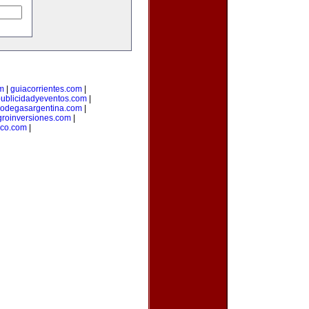
m
|
guiacorrientes.com
|
ublicidadyeventos.com
|
odegasargentina.com
|
groinversiones.com
|
eco.com
|