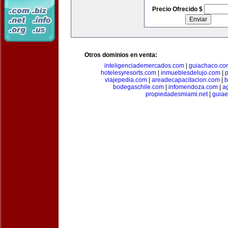
Precio Ofrecido $
Otros dominios en venta:
inteligenciademercados.com
|
guiachaco.co
hotelesyresorts.com
|
inmueblesdelujo.com
|
p
viajepedia.com
|
areadecapacitacion.com
|
b
bodegaschile.com
|
infomendoza.com
|
a
propiedadesmiami.net
|
guia