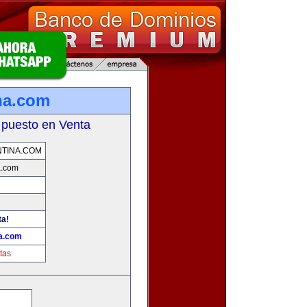
na.com
 puesto en Venta
TINA.COM
a.com
ta!
a.com
tas