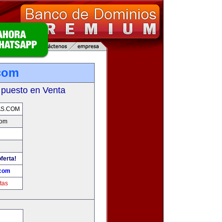
com
 puesto en Venta
AS.COM
com
ferta!
.com
tas