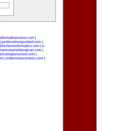
taformafinanciera.com
|
|
gestiondeseguridad.com
|
directorioinformatico.com
|
e-
mpresasmetalurgicas.com
|
tecnologianuclear.com
|
om
|
estanciasycampos.com
|