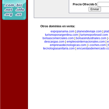
Precio Ofrecido $
Otros dominios en venta:
expopanama.com
|
planesdeviaje.com
|
pla
turismoporargentina.com
|
turismoporbrasil.com
bolsascomerciales.com
|
bolsasindustriales.com
|
descargas.com
|
empleosinternacionales.com
|
e
empresastecnologicas.com
|
i-coches.com
|
tecnologiasanitaria.com
|
encuestasdemercado.c