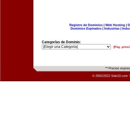
Registro de Dominios
|
Web Hosting
|
D
Dominios Expirados
|
Industrias
|
Indu
Categorías de Dominio:
[Pág. princi
** Precios expre
© 2002/2022 Solo10.com