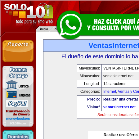
VentasInternet
El dueño de este dominio lo ha
Mayusculas:
VENTASINTERNET.
Minusculas:
ventasinternet.net
Longitud:
14 caracteres
Categorias:
Internet
,
Ventas y Co
Precio:
Realizar una oferta!
Visitar!
ventasinternet.net
Serán consideradas ofer
Realizar una Oferta