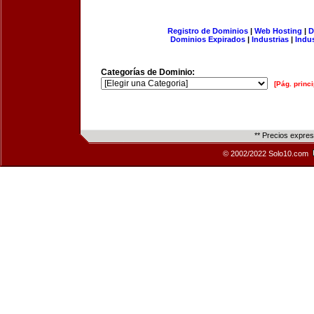
Registro de Dominios
|
Web Hosting
|
D
Dominios Expirados
|
Industrias
|
Indu
Categorías de Dominio:
[Pág. princi
** Precios expre
© 2002/2022 Solo10.com