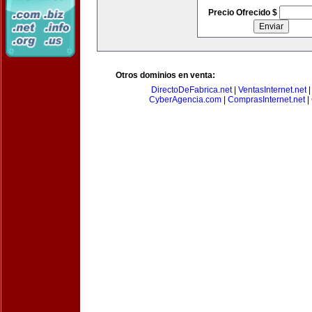
Precio Ofrecido $
Otros dominios en venta:
DirectoDeFabrica.net
|
VentasInternet.net
CyberAgencia.com
|
ComprasInternet.net
|