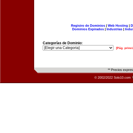
Registro de Dominios
|
Web Hosting
|
D
Dominios Expirados
|
Industrias
|
Indu
Categorías de Dominio:
[Pág. princi
** Precios expre
© 2002/2022 Solo10.com