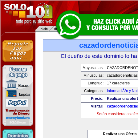
cazadordenotici
El dueño de este dominio lo ha
Mayusculas:
CAZADORDENOTI
Minusculas:
cazadordenoticia
Longitud:
17 caracteres
Categorias:
InformaciÃ³n y Not
Precio:
Realizar una ofert
Visitar!
cazadordenotici
Serán consideradas ofer
Realizar una Oferta