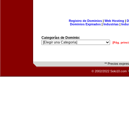
Registro de Dominios
|
Web Hosting
|
D
Dominios Expirados
|
Industrias
|
Indu
Categorías de Dominio:
[Pág. princi
** Precios expre
© 2002/2022 Solo10.com