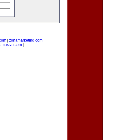
.com
|
zonamarketing.com
|
admasiva.com
|