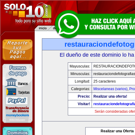
restauraciondefotog
El dueño de este dominio lo ha
Mayusculas:
RESTAURACIONDEFOT
Minusculas:
restauraciondefotografia
Longitud:
25 caracteres
Categorias:
Miscelaneas (varios)
,
Pro
Precio:
Realizar una oferta!
Visitar!
restauraciondefotograf
Serán consideradas ofer
Realizar una Oferta