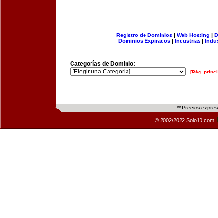
Registro de Dominios
|
Web Hosting
|
D
Dominios Expirados
|
Industrias
|
Indu
Categorías de Dominio:
[Pág. princi
** Precios expre
© 2002/2022 Solo10.com