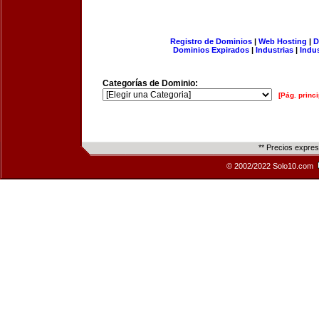
Registro de Dominios
|
Web Hosting
|
D
Dominios Expirados
|
Industrias
|
Indu
Categorías de Dominio:
[Pág. princi
** Precios expre
© 2002/2022 Solo10.com