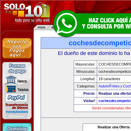
cochesdecompeti
El dueño de este dominio lo ha
Mayusculas:
COCHESDECOMPE
Minusculas:
cochesdecompetici
Longitud:
19 caracteres
Categorias:
AutomÃ³viles y Coc
Precio:
Realizar una oferta
Visitar!
cochesdecompetic
Serán consideradas ofer
Realizar una Oferta