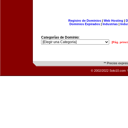
Registro de Dominios
|
Web Hosting
|
D
Dominios Expirados
|
Industrias
|
Indu
Categorías de Dominio:
[Pág. princi
** Precios expre
© 2002/2022 Solo10.com