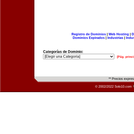
Registro de Dominios
|
Web Hosting
|
D
Dominios Expirados
|
Industrias
|
Indu
Categorías de Dominio:
[Pág. princi
** Precios expre
© 2002/2022 Solo10.com