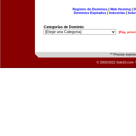
Registro de Dominios
|
Web Hosting
|
D
Dominios Expirados
|
Industrias
|
Indu
Categorías de Dominio:
[Pág. princi
** Precios expre
© 2002/2022 Solo10.com