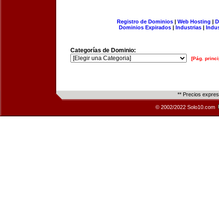
Registro de Dominios
|
Web Hosting
|
D
Dominios Expirados
|
Industrias
|
Indu
Categorías de Dominio:
[Pág. princi
** Precios expre
© 2002/2022 Solo10.com