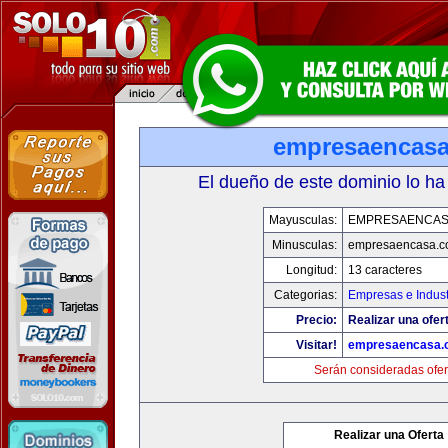
empresaencas
El dueño de este dominio lo ha
Mayusculas:
EMPRESAENCAS
Minusculas:
empresaencasa.
Longitud:
13 caracteres
Categorias:
Empresas e Indust
Precio:
Realizar una ofer
Visitar!
empresaencasa.
Serán consideradas ofer
Realizar una Oferta