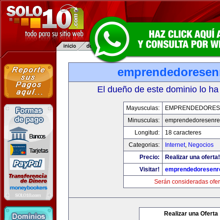
emprendedoresen
El dueño de este dominio lo ha
Mayusculas:
EMPRENDEDORES
Minusculas:
emprendedoresenre
Longitud:
18 caracteres
Categorias:
Internet
,
Negocios
Precio:
Realizar una oferta!
Visitar!
emprendedoresenr
Serán consideradas ofer
Realizar una Oferta