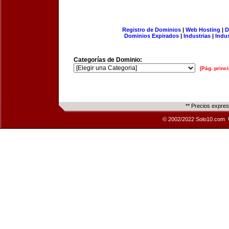
Registro de Dominios
|
Web Hosting
|
D
Dominios Expirados
|
Industrias
|
Indu
Categorías de Dominio:
[Pág. princi
** Precios expre
© 2002/2022 Solo10.com