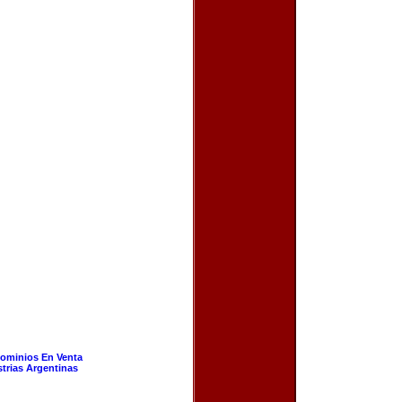
ominios En Venta
strias Argentinas