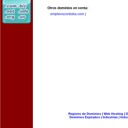
Otros dominios en venta:
empleoscordoba.com
|
Registro de Dominios
|
Web Hosting
|
D
Dominios Expirados
|
Industrias
|
Indu