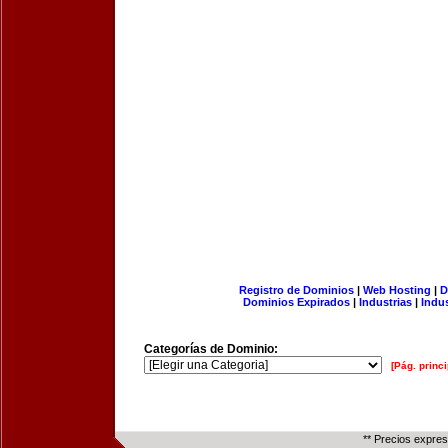
Registro de Dominios
|
Web Hosting
|
D
Dominios Expirados
|
Industrias
|
Indu
Categorías de Dominio:
[Pág. princi
** Precios expre