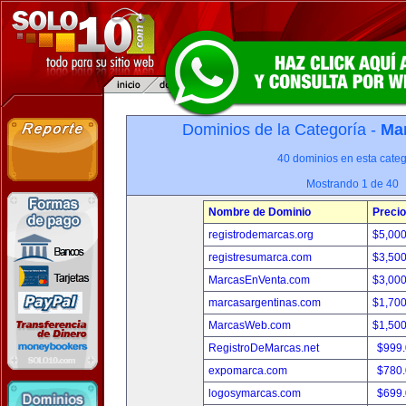
Dominios de la Categoría -
Mar
40 dominios en esta categ
Mostrando 1 de 40
Nombre de Dominio
Precio
registrodemarcas.org
$5,00
registresumarca.com
$3,50
MarcasEnVenta.com
$3,00
marcasargentinas.com
$1,70
MarcasWeb.com
$1,50
RegistroDeMarcas.net
$999
expomarca.com
$780
logosymarcas.com
$699