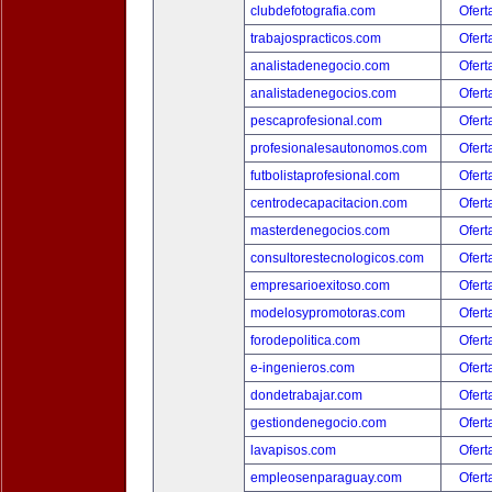
clubdefotografia.com
Ofert
trabajospracticos.com
Ofert
analistadenegocio.com
Ofert
analistadenegocios.com
Ofert
pescaprofesional.com
Ofert
profesionalesautonomos.com
Ofert
futbolistaprofesional.com
Ofert
centrodecapacitacion.com
Ofert
masterdenegocios.com
Ofert
consultorestecnologicos.com
Ofert
empresarioexitoso.com
Ofert
modelosypromotoras.com
Ofert
forodepolitica.com
Ofert
e-ingenieros.com
Ofert
dondetrabajar.com
Ofert
gestiondenegocio.com
Ofert
lavapisos.com
Ofert
empleosenparaguay.com
Ofert