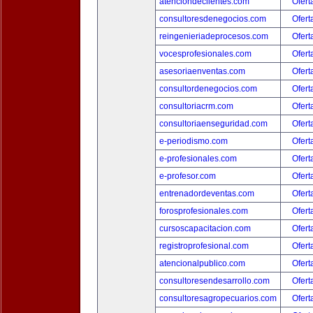
atenciondeclientes.com
Ofert
consultoresdenegocios.com
Ofert
reingenieriadeprocesos.com
Ofert
vocesprofesionales.com
Ofert
asesoriaenventas.com
Ofert
consultordenegocios.com
Ofert
consultoriacrm.com
Ofert
consultoriaenseguridad.com
Ofert
e-periodismo.com
Ofert
e-profesionales.com
Ofert
e-profesor.com
Ofert
entrenadordeventas.com
Ofert
forosprofesionales.com
Ofert
cursoscapacitacion.com
Ofert
registroprofesional.com
Ofert
atencionalpublico.com
Ofert
consultoresendesarrollo.com
Ofert
consultoresagropecuarios.com
Ofert