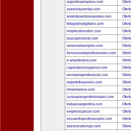
argentinaempleos.com
Ofert
asesoriayventas.com
Ofert
analistasempresariales.com
Ofert
fotografosdigitales.com
Ofert
empleoshouston.com
Ofert
buscapersonal.com
Ofert
venezuelaempleo.com
Ofert
formaciondeprofesionales.com
Ofert
e-arquitectura.com
Ofert
capacitacionsuperior.com
Ofert
secretariaprofesional.com
Ofert
expertofinanciero.com
Ofert
miniempleos.com
Ofert
cursosparaprofesionales.com
Ofert
trabajosargentina.com
Ofert
empleoscancun.com
Ofert
encuentraprofesionales.com
Ofert
asesoresdeviaje.com
Ofert