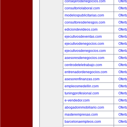
consejerodenegocios.com
Ofert
consultoriolaboral.com
Ofert
modelospublicitarias.com
Ofert
consultoresderiesgos.com
Ofert
ediciondevideos.com
Ofert
ejecutivosdeventas.com
Ofert
ejecutivodenegocios.com
Ofert
ejecutivosdenegocios.com
Ofert
asesoresdenegocios.com
Ofert
centrodeteletrabajo.com
Ofert
entrenadordenegocios.com
Ofert
asesorenfinanzas.com
Ofert
empleosmedellin.com
Ofert
tuningprofesional.com
Ofert
e-vendedor.com
Ofert
abogadoinmobiliario.com
Ofert
masterempresas.com
Ofert
barcelonaempleos.com
Ofert