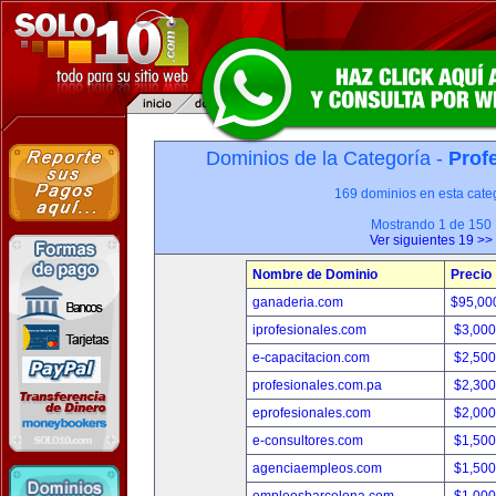
Dominios de la Categoría -
Prof
169 dominios en esta categ
Mostrando 1 de 150
Ver siguientes 19 >>
Nombre de Dominio
Precio
ganaderia.com
$95,00
iprofesionales.com
$3,00
e-capacitacion.com
$2,50
profesionales.com.pa
$2,30
eprofesionales.com
$2,00
e-consultores.com
$1,50
agenciaempleos.com
$1,50