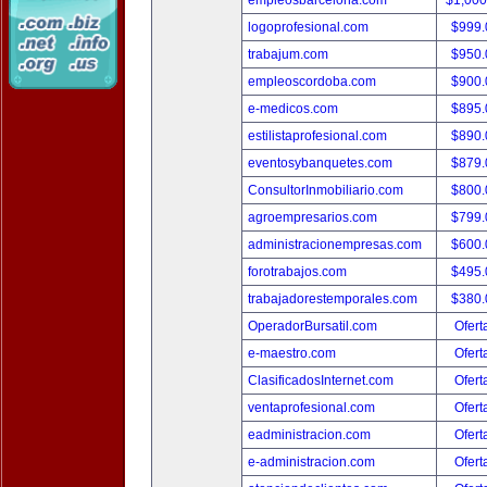
empleosbarcelona.com
$1,00
logoprofesional.com
$999
trabajum.com
$950
empleoscordoba.com
$900
e-medicos.com
$895
estilistaprofesional.com
$890
eventosybanquetes.com
$879
ConsultorInmobiliario.com
$800
agroempresarios.com
$799
administracionempresas.com
$600
forotrabajos.com
$495
trabajadorestemporales.com
$380
OperadorBursatil.com
Ofert
e-maestro.com
Ofert
ClasificadosInternet.com
Ofert
ventaprofesional.com
Ofert
eadministracion.com
Ofert
e-administracion.com
Ofert