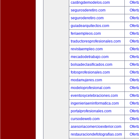
castingdemodelos.com
Ofert
segurosderetiro.com
Ofert
seguroderetiro.com
Ofert
guiadearquitectos.com
Ofert
feriaempleos.com
Ofert
traductoresprofesionales.com
Ofert
revistaempleo.com
Ofert
mecadodetrabajo.com
Ofert
bolsadeclasificados.com
Ofert
fotosprofesionales.com
Ofert
modamujeres.com
Ofert
modeloprofesional.com
Ofert
eventosycelebraciones.com
Ofert
ingenieriaeninformatica.com
Ofert
portalprofesionales.com
Ofert
cursodeweb.com
Ofert
asesoriacomercioexterior.com
Ofert
restauraciondefotografias.com
Ofert