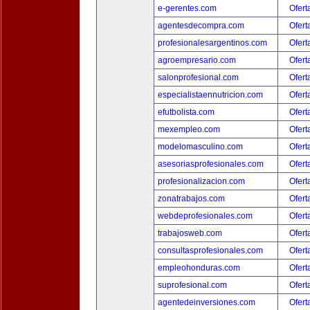
e-gerentes.com
Ofert
agentesdecompra.com
Ofert
profesionalesargentinos.com
Ofert
agroempresario.com
Ofert
salonprofesional.com
Ofert
especialistaennutricion.com
Ofert
efutbolista.com
Ofert
mexempleo.com
Ofert
modelomasculino.com
Ofert
asesoriasprofesionales.com
Ofert
profesionalizacion.com
Ofert
zonatrabajos.com
Ofert
webdeprofesionales.com
Ofert
trabajosweb.com
Ofert
consultasprofesionales.com
Ofert
empleohonduras.com
Ofert
suprofesional.com
Ofert
agentedeinversiones.com
Ofert