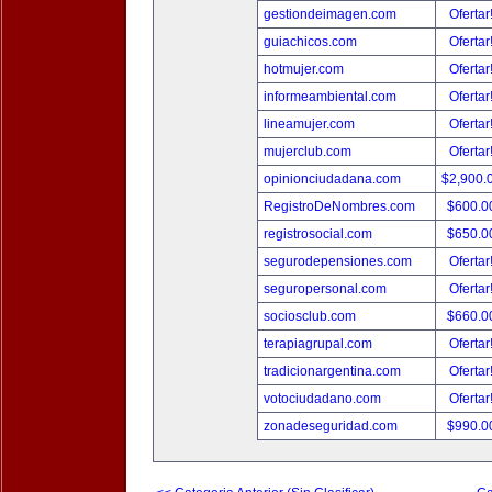
gestiondeimagen.com
Ofertar
guiachicos.com
Ofertar
hotmujer.com
Ofertar
informeambiental.com
Ofertar
lineamujer.com
Ofertar
mujerclub.com
Ofertar
opinionciudadana.com
$2,900.
RegistroDeNombres.com
$600.0
registrosocial.com
$650.0
segurodepensiones.com
Ofertar
seguropersonal.com
Ofertar
sociosclub.com
$660.0
terapiagrupal.com
Ofertar
tradicionargentina.com
Ofertar
votociudadano.com
Ofertar
zonadeseguridad.com
$990.0